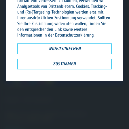
fortlaufend verbessern zu können, verwenden wir
Analysetools von Drittanbietern. Cookies, Tracking-
Otto Blecher GmbH
und (Re‑)Targeting-Technologien werden erst mit
Industriestraße 4
Ihrer ausdrücklichen Zustimmung verwendet. Sollten
57334 Bad Laasphe, Deutschland
Sie Ihre Zustimmung widerrufen wollen, finden Sie
den entsprechenden Link sowie weitere
Tel.:
02752 4749-0
Informationen in der
Datenschutzerklärung
.
Fax: 02752 4749-100
E-Mail:
info@blecher-fenster.de
WIDERSPRECHEN
Fenster
Haustüren
ZUSTIMMEN
Haustürkonfigurator
Schiebetüren
Service
Unternehmen
Karriere - Jetzt bewerben!
Bleiben Sie auf dem Laufenden und besuchen
Sie unsere sozialen Kanäle.